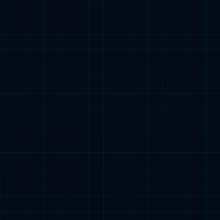
🎮
bj753.cn
电竞
电竞大赛引爆热潮：王者荣耀国际赛落幕德国队夺
冠
📅 2026-01-13 · 阅读 2.1万