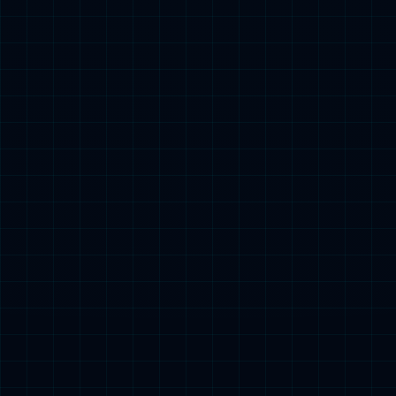
用户评价
听一听来自乐玩用户的心声
体育迷小王
王
@sports_wang
★★★★★
乐玩是我用过最专业的体育资讯平台，数据更新快，赛事
覆盖全，每场比赛分析都很到位，强烈推荐！
篮球小子
篮
@basketball_li