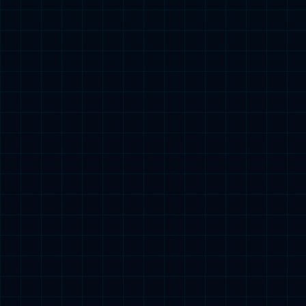
Alibaba
Microsoft
SendGrid
Cloud
Azure
邮件通讯服务
阿里云服务
云平台支持
常见问题
为您解答最关心的问题
+
如何加入我们？