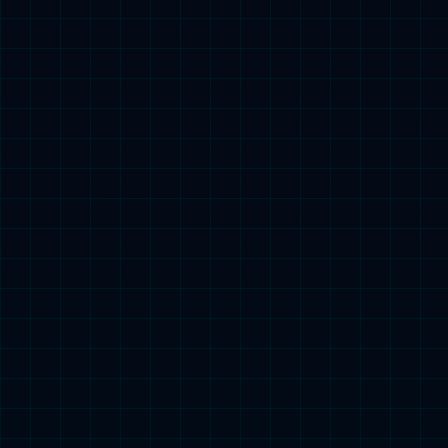
息安全体系认
和数据机构建
无论何时何地
证及国际体育
立战略合作，
遇到问题，均
数据行业标准
全时段覆盖全
可通过在线客
认证，确保平
球主流体育联
服、邮件或电
台运营合法合
赛与赛事，确
话获得即时支
规，数据来源
保每一条资讯
持，用心守护
权威可靠，为
均经过严格审
每一位用户的
全球用户提供
核与多重验
体验。
值得信赖的资
证。
讯服务。
发展历程
每一次进步，都离不开您的陪伴