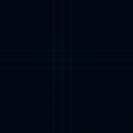
★★★★★
作为NBA铁粉，乐玩的篮球数据分析真的绝了！球员表现
雷达图、战术解析都很专业，每天都来看。
足球先锋
足
@soccer_fan
★★★★★
从世界杯到中超，所有足球赛事都能在这里找到精准资
讯，推送速度超快，一条都不会错过！
排球精灵
排
@volley_qq
★★★★☆