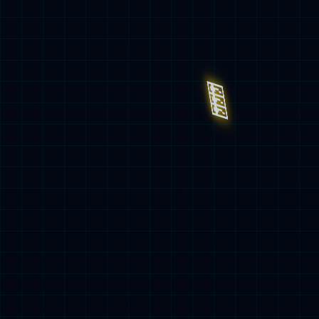
应有尽有，后续还能看赛事回放，完美！
精选热点
热点追踪，深度阅读
🌍