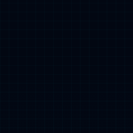
毫秒级赛事信息推送，比分直播、进球提醒、红黄牌警
报一手掌握，重要赛事绝不错过。
💻
多终端无缝适配
完美兼容iOS、Android、PC Web等全平台，数据云同
步，在任意设备上继续您的阅读旅程。
🎯