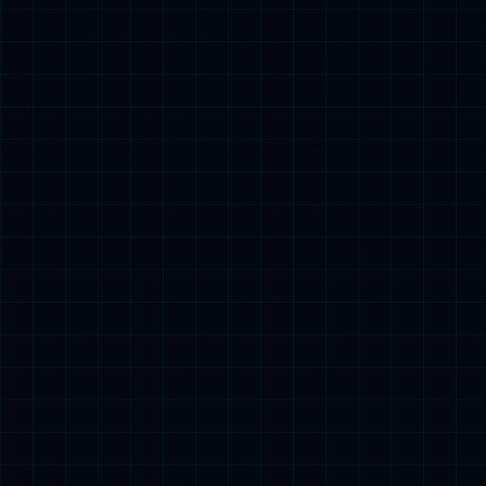
端，均可享受无缝、高效、愉悦的浏览体验。
🔒
全方位安全防护
采用多重加密技术与风控模型，保障用户数据安全与隐
私，7×24小时监控平台运行状态，杜绝安全风险。
⚡
实时赛事推送