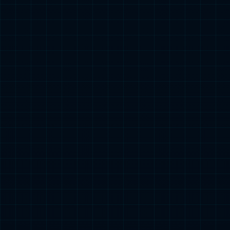
奥运会资格赛热点：中国军团多项赛事冲击入场券
📅 2026-01-14 · 阅读 1.5万
⚽
bj753.cn
中超
中超联赛第25轮综述：争冠集团格局突变
📅 2026-01-13 · 阅读 9800