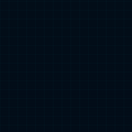
🏀
bj753.cn
篮球
NBA季后赛关键对决：湖人加时险胜凯尔特人
📅 2026-01-15 · 阅读 1.8万
🏆