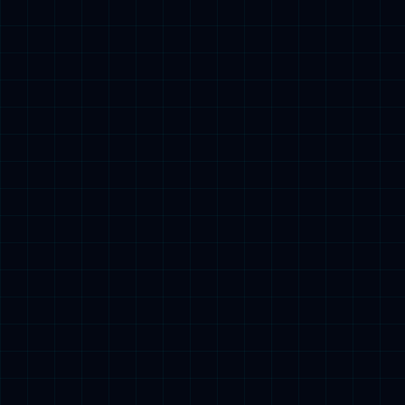
🏃
bj753.cn
跑步爱好者必备：新手到全马的进阶训练指南
跑姿优化、配速策略、恢复计划一文全掌握...
🔥 1.8万阅读
1小时前