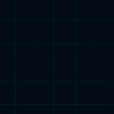
2018
平台正式创立
LEWIN乐玩正式上线，专注体育数据采集与资讯服
务。
2019
用户突破百万
完成首轮融资，用户规模突破100万，开启高速发
展期。