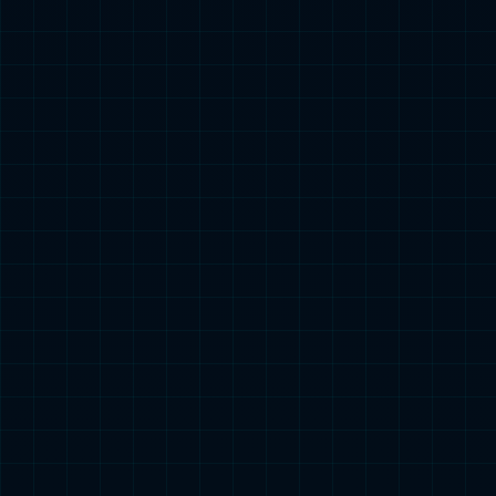
🏃
bj753.cn
运动员数据追踪
全面追踪运动员表现与生涯数据
🔮
bj753.cn
赛事预测模型
AI+大数据驱动的专业赛事预测分析